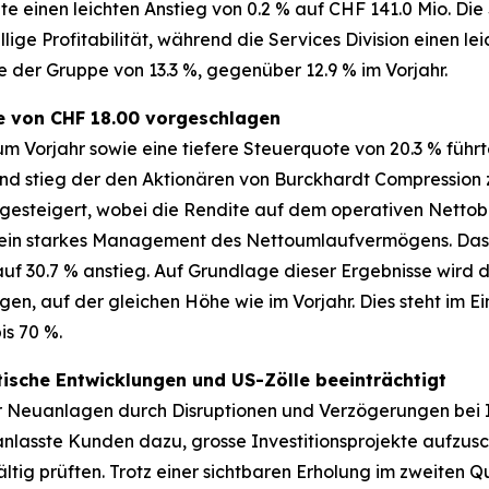
te einen leichten Anstieg von 0.2 % auf CHF 141.0 Mio. Die
llige Profitabilität, während die Services Division einen 
e der Gruppe von 13.3 %, gegenüber 12.9 % im Vorjahr.
e von CHF 18.00 vorgeschlagen
 Vorjahr sowie eine tiefere Steuerquote von 20.3 % führt
end stieg der den Aktionären von Burckhardt Compression
 gesteigert, wobei die Rendite auf dem operativen Netto
 ein starkes Management des Nettoumlaufvermögens. Das E
auf 30.7 % anstieg. Auf Grundlage dieser Ergebnisse wir
en, auf der gleichen Höhe wie im Vorjahr. Dies steht im Ei
is 70 %.
ische Entwicklungen und US-Zölle beeinträchtigt
r Neuanlagen durch Disruptionen und Verzögerungen bei I
anlasste Kunden dazu, grosse Investitionsprojekte aufzus
g prüften. Trotz einer sichtbaren Erholung im zweiten Qu