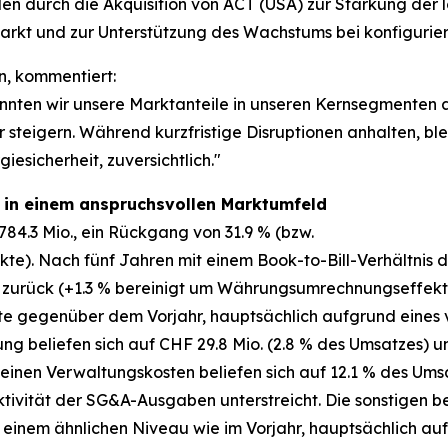
ielen durch die Akquisition von ACT (USA) zur Stärkung de
smarkt und zur Unterstützung des Wachstums bei konfiguri
n, kommentiert:
nnten wir unsere Marktanteile in unseren Kernsegmenten
 steigern. Während kurzfristige Disruptionen anhalten, blei
esicherheit, zuversichtlich."
t in einem anspruchsvollen Marktumfeld
84.3 Mio., ein Rückgang von 31.9 % (bzw.
). Nach fünf Jahren mit einem Book-to-Bill-Verhältnis deu
% zurück (+1.3 % bereinigt um Währungsumrechnungseffekt
kte gegenüber dem Vorjahr, hauptsächlich aufgrund eines 
ung beliefen sich auf CHF 29.8 Mio. (2.8 % des Umsatzes)
meinen Verwaltungskosten beliefen sich auf 12.1 % des Ums
ktivität der SG&A-Ausgaben unterstreicht. Die sonstigen 
uf einem ähnlichen Niveau wie im Vorjahr, hauptsächlich 