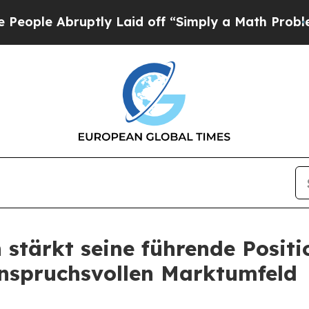
ptly Laid off “Simply a Math Problem
Dr. Abdul 
stärkt seine führende Positi
 anspruchsvollen Marktumfeld