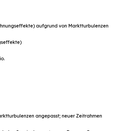
echnungseffekte) aufgrund von Marktturbulenzen
gseffekte)
o.
 Marktturbulenzen angepasst; neuer Zeitrahmen