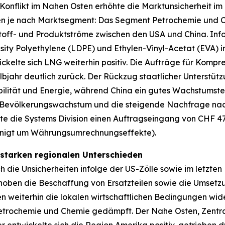
 Konflikt im Nahen Osten erhöhte die Marktunsicherheit im 
ten je nach Marktsegment: Das Segment Petrochemie und C
stoff- und Produktströme zwischen den USA und China. In
ity Polyethylene (LDPE) und Ethylen-Vinyl-Acetat (EVA)
ckelte sich LNG weiterhin positiv. Die Aufträge für Kompr
jahr deutlich zurück. Der Rückzug staatlicher Unterstützu
lität und Energie, während China ein gutes Wachstumstem
e Bevölkerungswachstum und die steigende Nachfrage nach
lte die Systems Division einen Auftragseingang von CHF 4
einigt um Währungsumrechnungseffekte).
 starken regionalen Unterschieden
 die Unsicherheiten infolge der US-Zölle sowie im letzten
hoben die Beschaffung von Ersatzteilen sowie die Umsetz
n weiterhin die lokalen wirtschaftlichen Bedingungen wid
Petrochemie und Chemie gedämpft. Der Nahe Osten, Zent