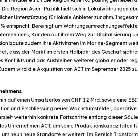
entwickelte sich die Region Amerika positiv, getrieben 
ie Region Asien-Pazifik hielt sich in Lokalwährungen eb
icher Unterstützung für lokale Anbieter zunahm. Insgesam
 % entspricht. Bereinigt um Währungsumrechnungseffekte 
nternehmens, Kunden auf ihrem Weg zur Digitalisierung un
vision baute zudem ihre Aktivitäten im Marine-Segment wei
wartet, dass der Markt im ersten Halbjahr des Geschäftsjahr
es Konflikts und das Ausbleiben weiterer globaler oder re
 Zudem wird die Akquisition von ACT im September 2025 z
ernehmens
rhin auf einen Umsatzerlös von CHF 1.2 Mrd. sowie eine EBIT
tion und Erschliessung neuer Wachstumsfelder, operative 
zielt weiterhin konkrete Fortschritte entlang dieser Säu
 das Unternehmen ACT, um seine Produktionskapazitäten fü
nz um neun neue Standorte erweitert. Im Bereich Transfo