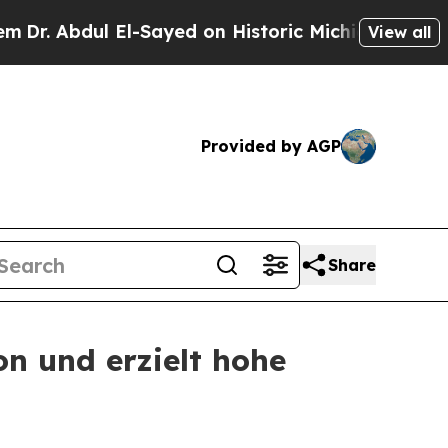
El-Sayed on Historic Michigan Win: “People Are Si
View all
Provided by AGP
Share
on und erzielt hohe