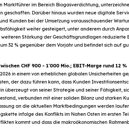
 Marktführer im Bereich Biogasverdichtung, unterzeichnet
geschaffen. Darüber hinaus wurden neue digitale Services
n und Kunden bei der Umsetzung vorausschauender Wartun
sfähigkeit weiter gesteigert, unter anderem durch Anpas
ur weiteren Stärkung der Geschäftsgrundlagen reduzierte
) um 32 % gegenüber dem Vorjahr und befindet sich auf gu
zwischen CHF 900 - 1'000 Mio.; EBIT-Marge rund 12 %
 2026 in einem von erheblichen globalen Unsicherheiten g
ten, der dazu führen kann, dass Kunden Investitionsents
in überzeugt von seiner Strategie und seiner Fähigkeit, 
estand, verbunden mit einer soliden Bilanz und starken K
assung an die aktuellen Marktbedingungen werden laufen
skette infolge des Konflikts im Nahen Osten im ersten Te
nflikten kommt und dass die makroökonomischen Rahmenbe