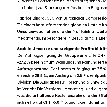
Weitere Fortschritte bei den strategischen Z
(Italien) zur Stärkung der Position im Bioga
Fabrice Billard, CEO von Burckhardt Compressio
"In einem herausfordernden globalen Umfeld ko
Umsatzniveau halten und die Profitabilität weiter
Megatrends, insbesondere in Bezug auf die Energi
Stabile Umsätze und steigende Profitabilitä
Der Auftragseingang der Gruppe erreichte CHF 7
-27.2 % bereinigt um Währungsumrechnungseffekte
Auftragsbestand. Der Umsatzerlös ging um 3.5 
erreichte 28.8 %, ein Anstieg um 0.8 Prozentpun
Division. Die Ausgaben für Forschung & Entwickl
im Vorjahr. Die Vertriebs-, Marketing- und allge
was die anhaltende Kostendisziplin und die Effe
sich netto auf CHF -5.8 Mio. und lagen damit a