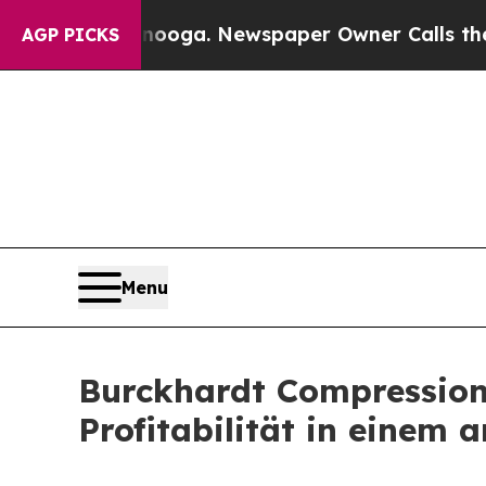
anooga. Newspaper Owner Calls the People Abru
AGP PICKS
Menu
Burckhardt Compression 
Profitabilität in einem