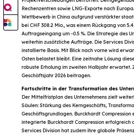
Projektverschiebungen betroffen. Demgegenüber 
Rechenzentren sowie LNG-Exporte nach Europa. D
Wettbewerb in China aufgrund verstärkter staatl
bei CHF 308.2 Mio., was einem Rückgang von 5.4
Auftragseingang um -0.5 %. Die Strategie des U
weiterhin zusätzliche Aufträge. Die Services Di
installierte Basis. Mit Blick nach vorne wird er
Osten belastet bleibt. Eine zeitnahe Lösung dies
robuste Erholung im zweiten Halbjahr erwartet.
Geschäftsjahr 2026 beitragen.
Fortschritte in der Transformation des Unt
Der Mittelfristplan des Unternehmens zielt weite
Säulen: Stärkung des Kerngeschäfts, Transforma
Geschäftsgrundlagen. Burckhardt Compression er
integrierte Burckhardt Compression erfolgreich
Services Division hat zudem ihre globale Präse