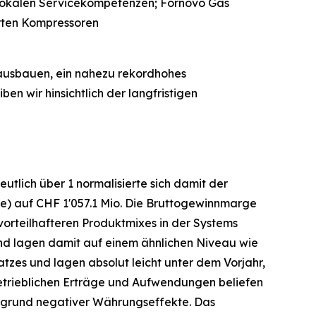
r lokalen Servicekompetenzen; Fornovo Gas
erten Kompressoren
 ausbauen, ein nahezu rekordhohes
ben wir hinsichtlich der langfristigen
tlich über 1 normalisierte sich damit der
e) auf CHF 1'057.1 Mio. Die Bruttogewinnmarge
vorteilhafteren Produktmixes in der Systems
 und lagen damit auf einem ähnlichen Niveau wie
atzes und lagen absolut leicht unter dem Vorjahr,
betrieblichen Erträge und Aufwendungen beliefen
aufgrund negativer Währungseffekte. Das