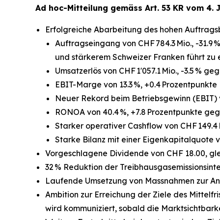
Ad hoc-Mitteilung gemäss Art. 53 KR vom 4. 
Erfolgreiche Abarbeitung des hohen Auftrag
Auftragseingang von CHF 784.3 Mio., -31.9
und stärkerem Schweizer Franken führt zu 
Umsatzerlös von CHF 1'057.1 Mio., -3.5 % 
EBIT-Marge von 13.3 %, +0.4 Prozentpunkte
Neuer Rekord beim Betriebsgewinn (EBIT) v
RONOA von 40.4 %, +7.8 Prozentpunkte geg
Starker operativer Cashflow von CHF 149.4 
Starke Bilanz mit einer Eigenkapitalquote v
Vorgeschlagene Dividende von CHF 18.00, gle
32 % Reduktion der Treibhausgasemissionsinte
Laufende Umsetzung von Massnahmen zur Anp
Ambition zur Erreichung der Ziele des Mittelf
wird kommuniziert, sobald die Marktsichtbark