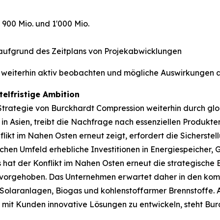
00 Mio. und 1'000 Mio.
aufgrund des Zeitplans von Projekabwicklungen
eiterhin aktiv beobachten und mögliche Auswirkungen au
elfristige Ambition
e Strategie von Burckhardt Compression weiterhin durch g
 in Asien, treibt die Nachfrage nach essenziellen Produkt
nflikt im Nahen Osten erneut zeigt, erfordert die Sicherstel
chen Umfeld erhebliche Investitionen in Energiespeicher, G
 hat der Konflikt im Nahen Osten erneut die strategische
vorgehoben. Das Unternehmen erwartet daher in den komm
ch Solaranlagen, Biogas und kohlenstoffarmer Brennstoffe
 mit Kunden innovative Lösungen zu entwickeln, steht Bur