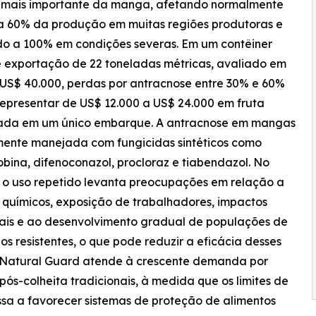
a mais importante da manga, afetando normalmente
a 60% da produção em muitas regiões produtoras e
o a 100% em condições severas. Em um contêiner
e exportação de 22 toneladas métricas, avaliado em
US$ 40.000, perdas por antracnose entre 30% e 60%
epresentar de US$ 12.000 a US$ 24.000 em fruta
ada em um único embarque. A antracnose em mangas
ente manejada com fungicidas sintéticos como
obina, difenoconazol, procloraz e tiabendazol. No
 o uso repetido levanta preocupações em relação a
 químicos, exposição de trabalhadores, impactos
ais e ao desenvolvimento gradual de populações de
s resistentes, o que pode reduzir a eficácia desses
n Natural Guard atende à crescente demanda por
pós-colheita tradicionais, à medida que os limites de
ssa a favorecer sistemas de proteção de alimentos