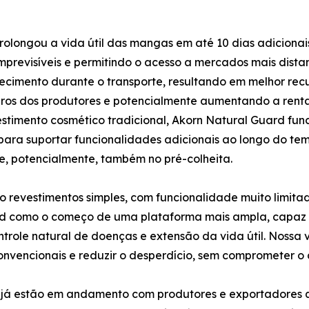
rolongou a vida útil das mangas em até 10 dias adiciona
 imprevisíveis e permitindo o acesso a mercados mais dist
ecimento durante o transporte, resultando em melhor rec
eiros dos produtores e potencialmente aumentando a rent
stimento cosmético tradicional, Akorn Natural Guard f
 para suportar funcionalidades adicionais ao longo do te
 e, potencialmente, também no pré-colheita.
ão revestimentos simples, com funcionalidade muito limit
rd como o começo de uma plataforma mais ampla, capaz 
role natural de doenças e extensão da vida útil. Nossa v
 convencionais e reduzir o desperdício, sem comprometer 
is já estão em andamento com produtores e exportadores 