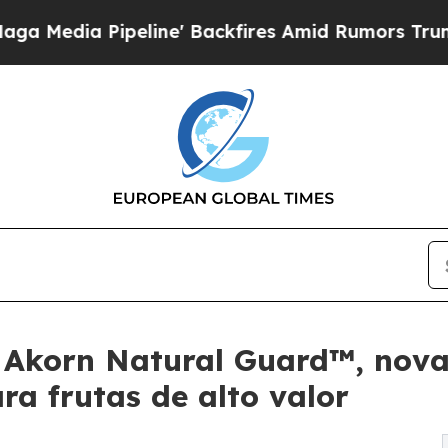
peline' Backfires Amid Rumors Trump Will cut P
 Akorn Natural Guard™, nova
ra frutas de alto valor