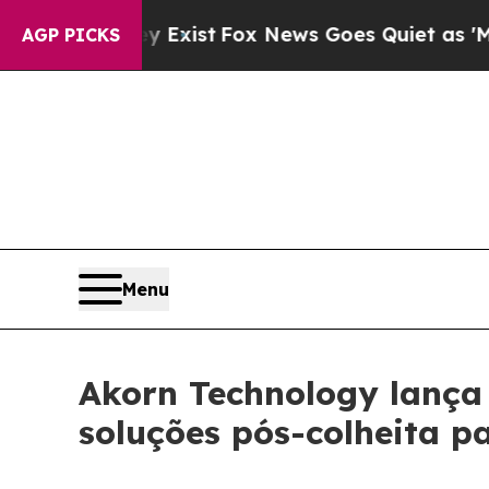
hey Exist
Fox News Goes Quiet as 'Maga Media Pi
AGP PICKS
Menu
Akorn Technology lança
soluções pós-colheita pa