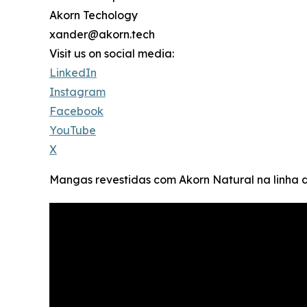
Akorn Techology
xander@akorn.tech
Visit us on social media:
LinkedIn
Instagram
Facebook
YouTube
X
Mangas revestidas com Akorn Natural na linh