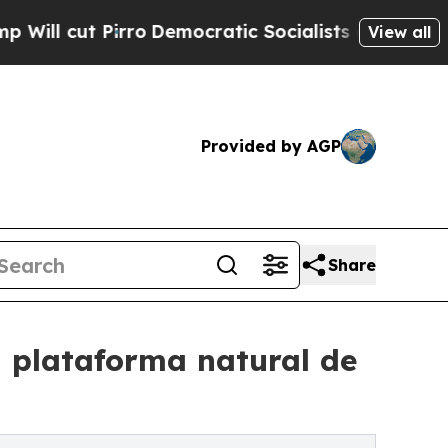
irro
Democratic Socialists of America Propose R
View all
Provided by AGP
Share
 plataforma natural de