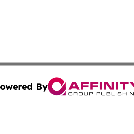
owered By
ubmit Press Release
Terms & Conditions
Copyright/DMCA
Inc. dba Affinity Group Publishing & European Global Tim