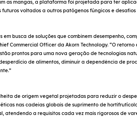
jam as mangas, a plataforma foi projetada para ter aplic
s futuros voltados a outros patógenos fúngicos e desafios
s em busca de soluções que combinem desempenho, compa
ief Commercial Officer da Akorn Technology. “O retorno d
estão prontos para uma nova geração de tecnologias natu
 desperdício de alimentos, diminuir a dependência de pro
nte.”
heita de origem vegetal projetadas para reduzir o despe
téticas nas cadeias globais de suprimento de hortifrutícol
al, atendendo a requisitos cada vez mais rigorosos de va