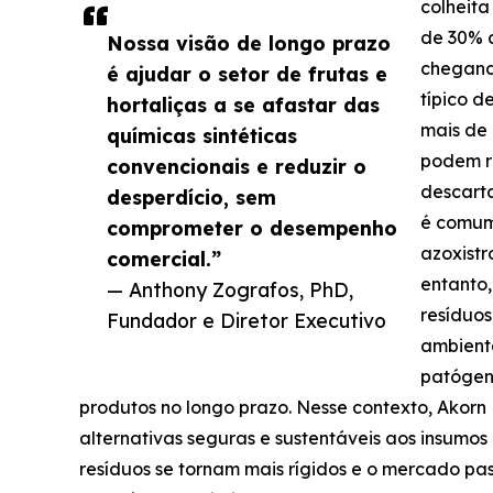
colheit
de 30% 
Nossa visão de longo prazo
chegand
é ajudar o setor de frutas e
típico d
hortaliças a se afastar das
mais de 
químicas sintéticas
podem r
convencionais e reduzir o
descart
desperdício, sem
é comum
comprometer o desempenho
azoxistr
comercial.”
entanto,
— Anthony Zografos, PhD,
resíduos
Fundador e Diretor Executivo
ambient
patógeno
produtos no longo prazo. Nesse contexto, Akor
alternativas seguras e sustentáveis aos insumos 
resíduos se tornam mais rígidos e o mercado pa