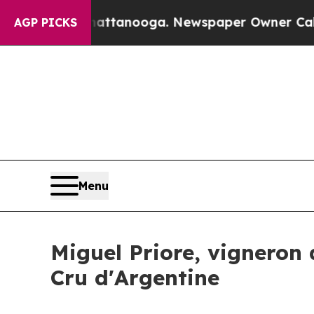
 in Chattanooga. Newspaper Owner Calls the Peo
AGP PICKS
Menu
Miguel Priore, vigneron 
Cru d'Argentine