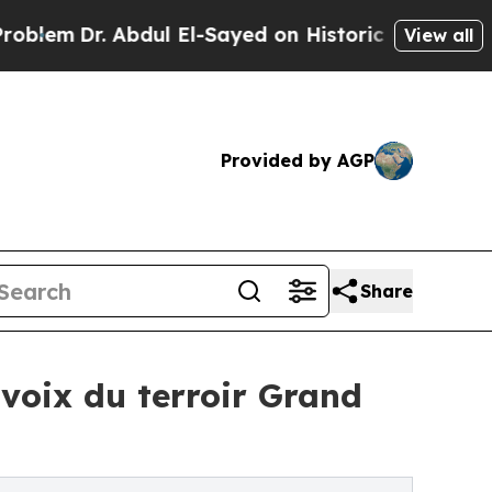
r. Abdul El-Sayed on Historic Michigan Win: “Peop
View all
Provided by AGP
Share
 voix du terroir Grand