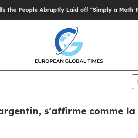
ple Abruptly Laid off “Simply a Math Problem
D
argentin, s'affirme comme la