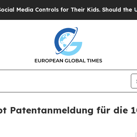
Controls for Their Kids. Should the US?
The Penta
 Patentanmeldung für die 1