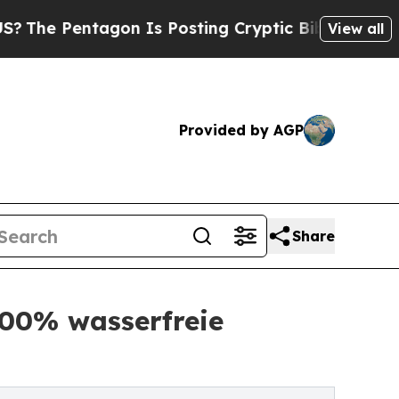
gon Is Posting Cryptic Biblical Messages on Soc
View all
Provided by AGP
Share
00% wasserfreie