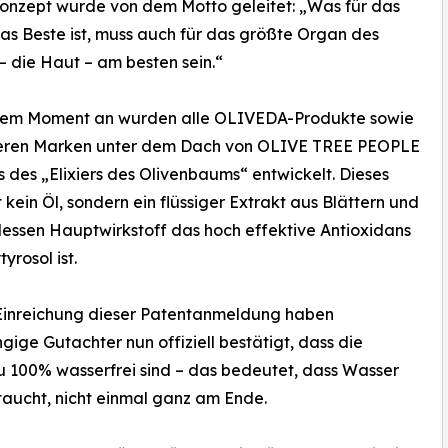
onzept wurde von dem Motto geleitet: „Was für das
as Beste ist, muss auch für das größte Organ des
– die Haut – am besten sein.“
sem Moment an wurden alle OLIVEDA-Produkte sowie
eren Marken unter dem Dach von OLIVE TREE PEOPLE
s des „Elixiers des Olivenbaums“ entwickelt. Dieses
st kein Öl, sondern ein flüssiger Extrakt aus Blättern und
dessen Hauptwirkstoff das hoch effektive Antioxidans
yrosol ist.
 Einreichung dieser Patentanmeldung haben
ige Gutachter nun offiziell bestätigt, dass die
 100% wasserfrei sind – das bedeutet, dass Wasser
ftaucht, nicht einmal ganz am Ende.