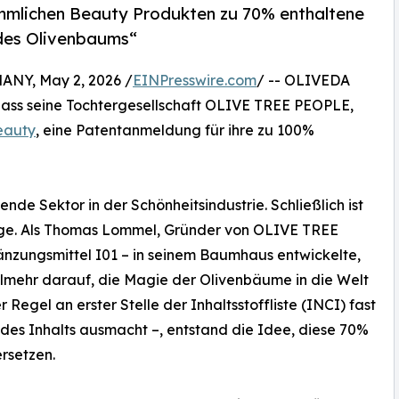
mmlichen Beauty Produkten zu 70% enthaltene
 des Olivenbaums“
Y, May 2, 2026 /
EINPresswire.com
/ -- OLIVEDA
 dass seine Tochtergesellschaft OLIVE TREE PEOPLE,
eauty
, eine Patentanmeldung für ihre zu 100%
nde Sektor in der Schönheitsindustrie. Schließlich ist
ege. Als Thomas Lommel, Gründer von OLIVE TREE
nzungsmittel I01 – in seinem Baumhaus entwickelte,
ielmehr darauf, die Magie der Olivenbäume in die Welt
r Regel an erster Stelle der Inhaltsstoffliste (INCI) fast
des Inhalts ausmacht –, entstand die Idee, diese 70%
rsetzen.