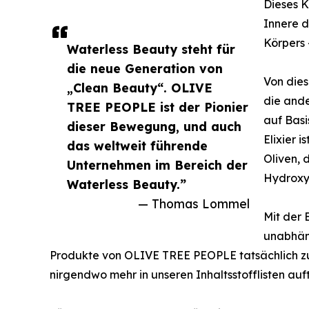
Dieses K
Innere d
Körpers 
Waterless Beauty steht für
die neue Generation von
Von die
„Clean Beauty“. OLIVE
die and
TREE PEOPLE ist der Pionier
auf Basi
dieser Bewegung, und auch
Elixier i
das weltweit führende
Oliven, 
Unternehmen im Bereich der
Hydroxyt
Waterless Beauty.”
— Thomas Lommel
Mit der
unabhäng
Produkte von OLIVE TREE PEOPLE tatsächlich zu
nirgendwo mehr in unseren Inhaltsstofflisten au