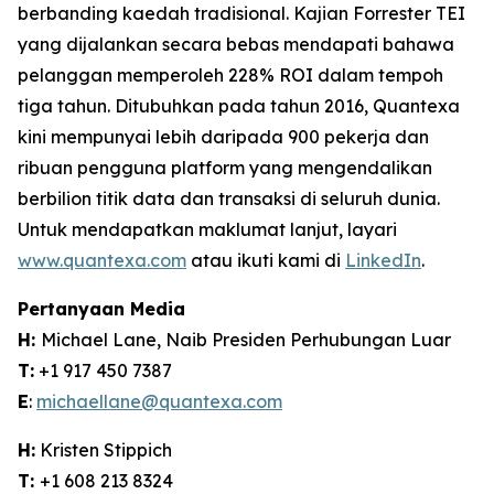
berbanding kaedah tradisional. Kajian Forrester TEI
yang dijalankan secara bebas mendapati bahawa
pelanggan memperoleh 228% ROI dalam tempoh
tiga tahun. Ditubuhkan pada tahun 2016, Quantexa
kini mempunyai lebih daripada 900 pekerja dan
ribuan pengguna platform yang mengendalikan
berbilion titik data dan transaksi di seluruh dunia.
Untuk mendapatkan maklumat lanjut, layari
www.quantexa.com
atau ikuti kami di
LinkedIn
.
Pertanyaan Media
H:
Michael Lane, Naib Presiden Perhubungan Luar
T:
+1 917 450 7387
E
:
michaellane@quantexa.com
H:
Kristen Stippich
T:
+1 608 213 8324