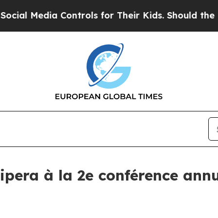
 Media Controls for Their Kids. Should the US?
The
ipera à la 2e conférence an