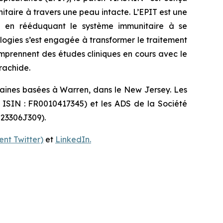
aire à travers une peau intacte. L’EPIT est une
idu en rééduquant le système immunitaire à se
ologies s’est engagée à transformer le traitement
omprennent des études cliniques en cours avec le
rachide.
caines basées à Warren, dans le New Jersey. Les
e ISIN : FR0010417345) et les ADS de la Société
 23306J309).
nt Twitter)
et
LinkedIn.