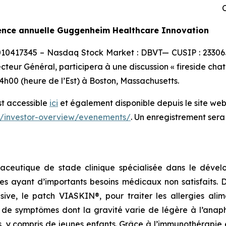
C
rence annuelle Guggenheim Healthcare Innovation
0010417345 – Nasdaq Stock Market : DBVT— CUSIP : 23306
ecteur Général, participera à une discussion « fireside ch
h00 (heure de l’Est) à Boston, Massachusetts.
st accessible
ici
et également disponible depuis le site web 
r/investor-overview/evenements/
. Un enregistrement sera
aceutique de stade clinique spécialisée dans le dévelo
es ayant d’importants besoins médicaux non satisfaits.
lusive, le patch VIASKIN®, pour traiter les allergies al
e symptômes dont la gravité varie de légère à l’anaphy
s, y compris de jeunes enfants. Grâce à l’immunothérapie