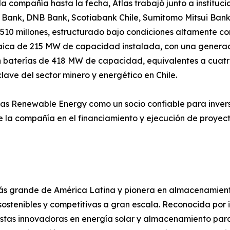
 compañía hasta la fecha, Atlas trabajó junto a instituci
t Bank, DNB Bank, Scotiabank Chile, Sumitomo Mitsui Ban
10 millones, estructurado bajo condiciones altamente com
ltaica de 215 MW de capacidad instalada, con una gener
baterías de 418 MW de capacidad, equivalentes a cuatro 
lave del sector minero y energético en Chile.
Atlas Renewable Energy como un socio confiable para invers
 la compañía en el financiamiento y ejecución de proyect
ás grande de América Latina y pionera en almacenamient
ostenibles y competitivas a gran escala. Reconocida por in
tas innovadoras en energía solar y almacenamiento para i