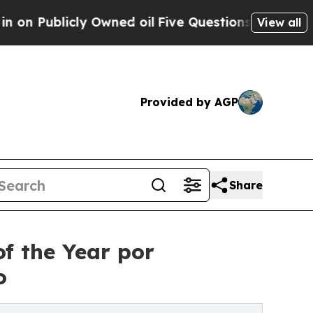
licly Owned oil
Five Questions the US Governmen
View all
Provided by AGP
Share
f the Year por
o