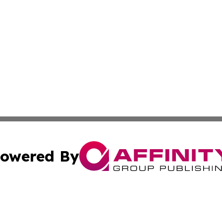
owered By
ubmit Press Release
Terms & Conditions
Copyright/DMCA
Inc. dba Affinity Group Publishing & European Global Tim