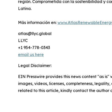
región. Comprometida con la sostenibilidad y c
Latina.
Más información en:
www.AtlasRenewableEnerg
atlas@llyc.global
LLYC
+1 954-778-0343
email us here
Legal Disclaimer:
EIN Presswire provides this news content "as is" 
images, videos, licenses, completeness, legality, o
related to this article, kindly contact the author