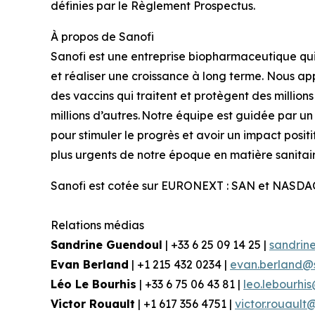
définies par le Règlement Prospectus.
À
propos
de Sanofi
Sanofi est une entreprise biopharmaceutique qui 
et réaliser une croissance à long terme. Nous 
des vaccins qui traitent et protègent des million
millions d’autres. Notre équipe est guidée par un 
pour stimuler le progrès et avoir un impact posi
plus urgents de notre époque en matière sanitair
Sanofi est cotée sur EURONEXT : SAN et NASDAQ
Relations
médias
Sandrine
Guendoul
| +33 6 25 09 14 25 |
sandrin
Evan Berland
| +1 215 432 0234 |
evan.berland@
Léo Le
Bourhis
| +33 6 75 06 43 81 |
leo.lebourhi
Victor Rouault
| +1 617 356 4751 |
victor.rouault