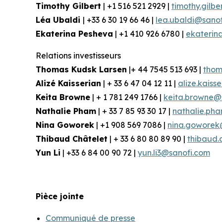
Timothy Gilbert
| +1 516 521 2929 |
timothy.gilb
Léa Ubaldi
| +33 6 30 19 66 46 |
lea.ubaldi@sano
Ekaterina Pesheva
| +1 410 926 6780 |
ekaterin
Relations
investisseurs
Thomas Kudsk Larsen
|+ 44 7545 513 693 |
thom
Alizé
Kaisserian
| + 33 6 47 04 12 11 |
alize.kaiss
Keita Browne
| + 1 781 249 1766 |
keita.browne@
Nathalie Pham
| + 33 7 85 93 30 17 |
nathalie.ph
Nina
Goworek
| +1 908 569 7086 |
nina.goworek
Thibaud Châtelet
| + 33 6 80 80 89 90 |
thibaud.
Yun Li
| +33 6 84 00 90 72 |
yun.li3@sanofi.com
Pièce jointe
Communiqué de presse