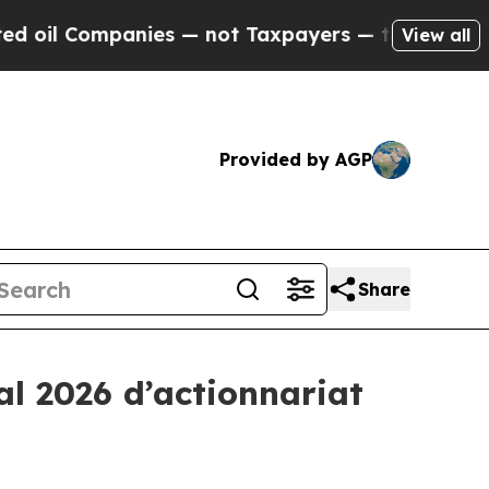
mpanies — not Taxpayers — the Chance to Cash in
View all
Provided by AGP
Share
l 2026 d’actionnariat