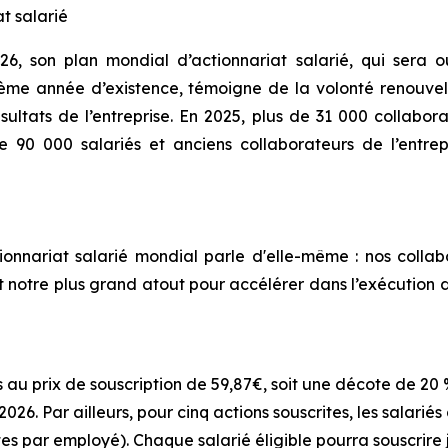
t salarié
26, son plan mondial d’actionnariat salarié, qui sera 
ème année d’existence, témoigne de la volonté renouvel
résultats de l’entreprise. En 2025, plus de 31 000 collabo
 de 90 000 salariés et anciens collaborateurs de l’entre
ionnariat
salarié
mondial
parle
d'elle-
même
:
nos
collab
t
notre
plus grand
atout
pour
accélérer
dans
l’exécution
es au prix de souscription de 59,87€, soit une décote de 2
026. Par ailleurs, pour cinq actions souscrites, les salariés
tes par employé). Chaque salarié éligible pourra souscrire j