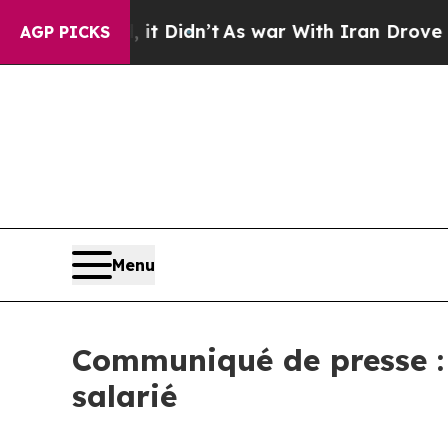
l, it Didn’t
As war With Iran Drove oil Prices 
AGP PICKS
Menu
Communiqué de presse : 
salarié