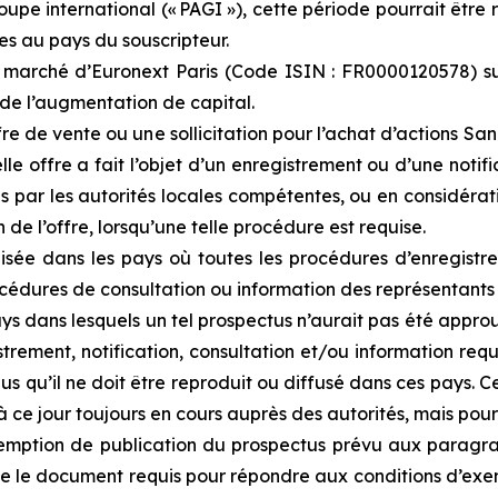
upe international (« PAGI »), cette période pourrait être r
res au pays du souscripteur.
e marché d’Euronext Paris (Code ISIN : FR0000120578) su
 de l’augmentation de capital.
 de vente ou une sollicitation pour l’achat d’actions Sanof
lle offre a fait l’objet d’un enregistrement ou d’une noti
us par les autorités locales compétentes, ou en considérat
de l’offre, lorsqu’une telle procédure est requise.
isée dans les pays où toutes les procédures d’enregistre
rocédures de consultation ou information des représentant
s dans lesquels un tel prospectus n’aurait pas été approuv
trement, notification, consultation et/ou information req
us qu’il ne doit être reproduit ou diffusé dans ces pays. C
t à ce jour toujours en cours auprès des autorités, mais po
ption de publication du prospectus prévu aux paragraphe
ue le document requis pour répondre aux conditions d’exem