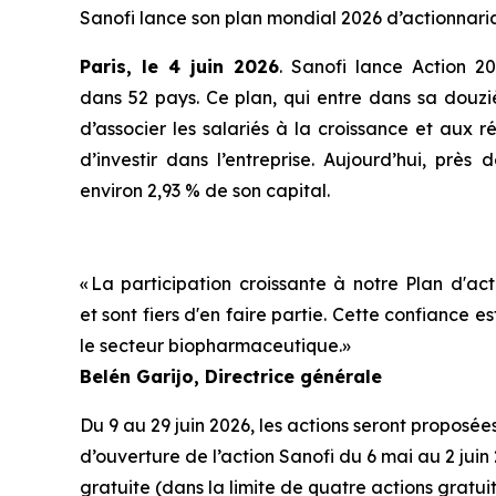
Sanofi lance son plan mondial 2026 d’actionnaria
Paris, le
4
juin 202
6
. Sanofi lance Action 20
dans 52 pays. Ce plan, qui entre dans sa douzi
d’associer les salariés à la croissance et aux 
d’investir dans l’entreprise. Aujourd’hui, près
environ 2,93 % de son capital.
«
La participation
croissante
à
notre
Plan
d'act
et
sont
fiers
d'en
faire
partie
. Cette
confiance
es
le
secteur
biopharmaceutique.
»
Belén
Garijo
,
Directrice générale
Du 9 au 29 juin 2026, les actions seront proposé
d’ouverture de l’action Sanofi du 6 mai au 2 juin 2
gratuite (dans la limite de quatre actions gratui