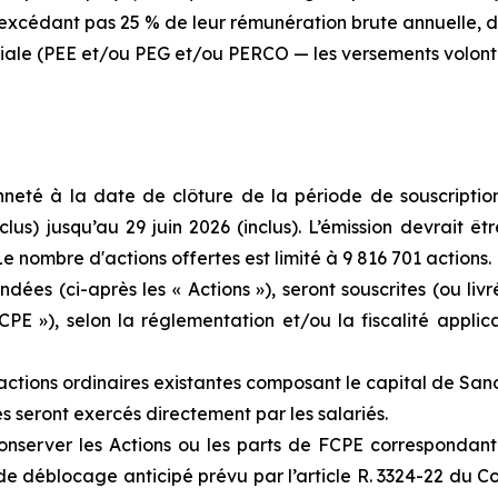
excédant pas 25 % de leur rémunération brute annuelle, d
ariale (PEE et/ou PEG et/ou PERCO — les versements volont
ienneté à la date de clôture de la période de souscription
clus) jusqu’au 29 juin 2026 (inclus). L’émission devrait êtr
 Le nombre d'actions offertes est limité à 9 816 701 actions.
dées (ci-après les « Actions »), seront souscrites (ou livr
E »), selon la réglementation et/ou la fiscalité applic
actions ordinaires existantes composant le capital de Sano
es seront exercés directement par les salariés.
conserver les Actions ou les parts de FCPE correspondant
e déblocage anticipé prévu par l’article R. 3324-22 du Cod