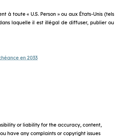
t à toute « U.S. Person » ou aux États-Unis (tels
ans laquelle il est illégal de diffuser, publier ou
échéance en 2033
ility or liability for the accuracy, content,
f you have any complaints or copyright issues