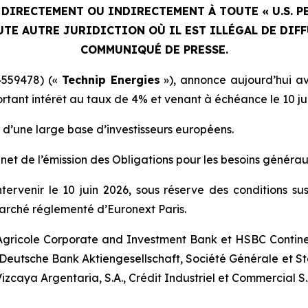
 DIRECTEMENT OU INDIRECTEMENT À TOUTE « U.S. 
TE AUTRE JURIDICTION OÙ IL EST ILLÉGAL DE DIFF
COMMUNIQUÉ DE PRESSE.
14559478) («
Technip Energies
»), annonce aujourd’hui avo
ortant intérêt au taux de 4% et venant à échéance le 10 jui
ès d’une large base d’investisseurs européens.
t net de l’émission des Obligations pour les besoins générau
ntervenir le 10 juin 2026, sous réserve des conditions sus
marché réglementé d’Euronext Paris.
gricole Corporate and Investment Bank et HSBC Contine
s, Deutsche Bank Aktiengesellschaft, Société Générale et
 Vizcaya Argentaria, S.A., Crédit Industriel et Commercial S