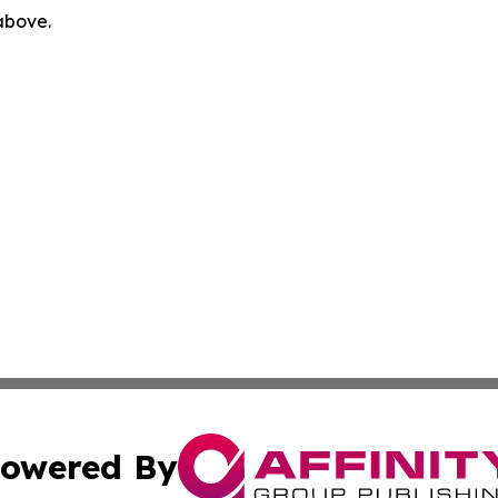
 above.
owered By