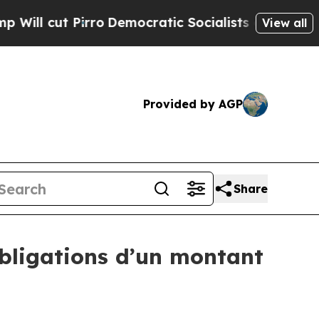
t Pirro
Democratic Socialists of America Propos
View all
Provided by AGP
Share
obligations d’un montant