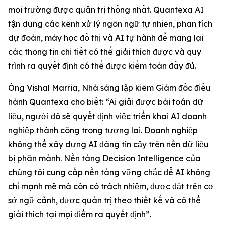
môi trường được quản trị thống nhất. Quantexa AI
tận dụng các kênh xử lý ngôn ngữ tự nhiên, phân tích
dự đoán, máy học đồ thị và AI tự hành để mang lại
các thông tin chi tiết có thể giải thích được và quy
trình ra quyết định có thể được kiểm toán đầy đủ.
Ông Vishal Marria, Nhà sáng lập kiêm Giám đốc điều
hành Quantexa cho biết: “Ai giải được bài toán dữ
liệu, người đó sẽ quyết định việc triển khai AI doanh
nghiệp thành công trong tương lai. Doanh nghiệp
không thể xây dựng AI đáng tin cậy trên nền dữ liệu
bị phân mảnh. Nền tảng Decision Intelligence của
chúng tôi cung cấp nền tảng vững chắc để AI không
chỉ mạnh mẽ mà còn có trách nhiệm, được đặt trên cơ
sở ngữ cảnh, được quản trị theo thiết kế và có thể
giải thích tại mọi điểm ra quyết định”.