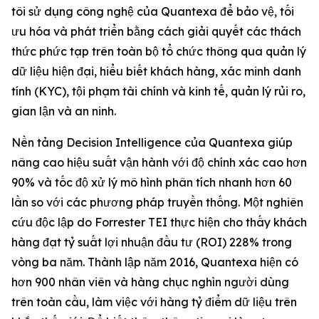
tôi sử dụng công nghệ của Quantexa để bảo vệ, tối
ưu hóa và phát triển bằng cách giải quyết các thách
thức phức tạp trên toàn bộ tổ chức thông qua quản lý
dữ liệu hiện đại, hiểu biết khách hàng, xác minh danh
tính (KYC), tội phạm tài chính và kinh tế, quản lý rủi ro,
gian lận và an ninh.
Nền tảng Decision Intelligence của Quantexa giúp
nâng cao hiệu suất vận hành với độ chính xác cao hơn
90% và tốc độ xử lý mô hình phân tích nhanh hơn 60
lần so với các phương pháp truyền thống. Một nghiên
cứu độc lập do Forrester TEI thực hiện cho thấy khách
hàng đạt tỷ suất lợi nhuận đầu tư (ROI) 228% trong
vòng ba năm. Thành lập năm 2016, Quantexa hiện có
hơn 900 nhân viên và hàng chục nghìn người dùng
trên toàn cầu, làm việc với hàng tỷ điểm dữ liệu trên