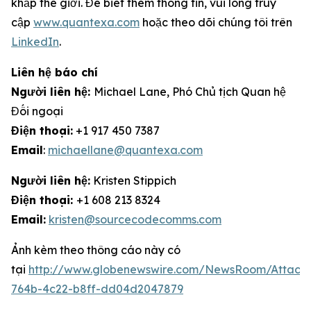
khắp thế giới. Để biết thêm thông tin, vui lòng truy
cập
www.quantexa.com
hoặc theo dõi chúng tôi trên
LinkedIn
.
Liên hệ báo chí
Người liên hệ:
Michael Lane, Phó Chủ tịch Quan hệ
Đối ngoại
Điện thoại:
+1 917 450 7387
Email
:
michaellane@quantexa.com
Người liên hệ:
Kristen Stippich
Điện thoại:
+1 608 213 8324
Email:
kristen@sourcecodecomms.com
Ảnh kèm theo thông cáo này có
tại
http://www.globenewswire.com/NewsRoom/Attach
764b-4c22-b8ff-dd04d2047879