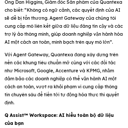
Ông Dan Higgins, Giám đốc Sản phẩm của Quantexa
cho biết: “Không có ngữ cảnh, các quyết định của AI
sẽ dễ bị tổn thương. Agent Gateway của chúng tôi
cung cấp mô liên kết giữa dữ liệu đáng tin cậy và các
trợ lý ảo thông minh, giúp doanh nghiệp vận hành hóa
AI một cách an toàn, minh bạch trên quy mô lớn”.
Với Agent Gateway, Quantexa đang xây dựng trên
nền các khung tiêu chuẩn mở cùng với các đối tác
như Microsoft, Google, Accenture và KPMG, nhằm
đảm bảo các doanh nghiệp có thể vận hành AI một
cách an toàn, vượt ra khỏi phạm vi cung cấp thông
tin chuyên sâu để tiến tới tự động hóa thực thi quyết
định.
Q Assist™ Workspace: AI hiểu toàn bộ dữ liệu
của bạn