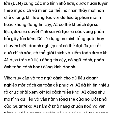
lớn (LLM) cùng các mô hình nhỏ hơn, được huấn luyện
theo mục đích và miền cụ thể, họ nhận thấy một hạn
chế chung: khi tương tác với dữ liệu bị phân mảnh
hoặc không đáng tin cậy, AI có thể khuếch đại sai
lệch, đưa ra quyết định sai và tạo ra các vòng phản
hồi gây tốn kém. Dù sử dụng mô hình tổng quát hay
chuyên biệt, doanh nghiệp chỉ có thể đạt được kết
quả chính xác, có thể giải thích và kiểm toán được khi
AI dựa trên dữ liệu đáng tin cậy, có ngữ cảnh, phản
ánh toàn cảnh hoạt động kinh doanh.
Việc truy cập và tạo ngữ cảnh cho dữ liệu doanh
nghiệp một cách an toàn để phục vụ AI đã khiến nhiều
tổ chức phải xem xét lại cách triển khai AI cũng như
mô hình dữ liệu và vận hành tổng thể của họ. Đột phá
của Quantexa AI nằm ở khả năng chuẩn hoá và vận