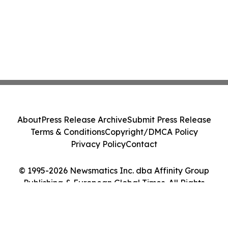
About
Press Release Archive
Submit Press Release
Terms & Conditions
Copyright/DMCA Policy
Privacy Policy
Contact
© 1995-2026 Newsmatics Inc. dba Affinity Group
Publishing & European Global Times. All Rights
Reserved.
Cookie Settings / Your Privacy Choices