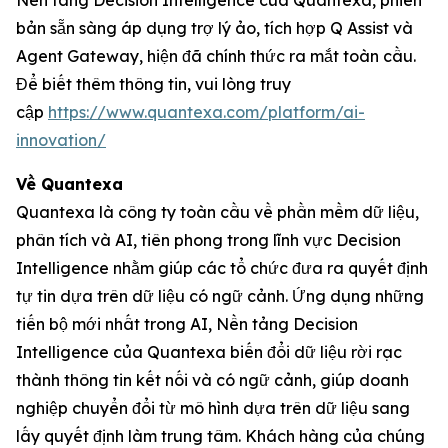
Nền tảng Decision Intelligence của Quantexa, phiên
bản sẵn sàng áp dụng trợ lý ảo, tích hợp Q Assist và
Agent Gateway, hiện đã chính thức ra mắt toàn cầu.
Để biết thêm thông tin, vui lòng truy
cập
https://www.quantexa.com/platform/ai-
innovation/
Về Quantexa
Quantexa là công ty toàn cầu về phần mềm dữ liệu,
phân tích và AI, tiên phong trong lĩnh vực Decision
Intelligence nhằm giúp các tổ chức đưa ra quyết định
tự tin dựa trên dữ liệu có ngữ cảnh. Ứng dụng những
tiến bộ mới nhất trong AI, Nền tảng Decision
Intelligence của Quantexa biến đổi dữ liệu rời rạc
thành thông tin kết nối và có ngữ cảnh, giúp doanh
nghiệp chuyển đổi từ mô hình dựa trên dữ liệu sang
lấy quyết định làm trung tâm. Khách hàng của chúng