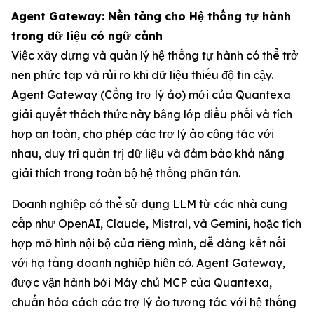
Agent Gateway: Nền tảng cho Hệ thống tự hành
trong dữ liệu có ngữ cảnh
Việc xây dựng và quản lý hệ thống tự hành có thể trở
nên phức tạp và rủi ro khi dữ liệu thiếu độ tin cậy.
Agent Gateway (Cổng trợ lý ảo) mới của Quantexa
giải quyết thách thức này bằng lớp điều phối và tích
hợp an toàn, cho phép các trợ lý ảo cộng tác với
nhau, duy trì quản trị dữ liệu và đảm bảo khả năng
giải thích trong toàn bộ hệ thống phân tán.
Doanh nghiệp có thể sử dụng LLM từ các nhà cung
cấp như OpenAI, Claude, Mistral, và Gemini, hoặc tích
hợp mô hình nội bộ của riêng mình, dễ dàng kết nối
với hạ tầng doanh nghiệp hiện có. Agent Gateway,
được vận hành bởi Máy chủ MCP của Quantexa,
chuẩn hóa cách các trợ lý ảo tương tác với hệ thống